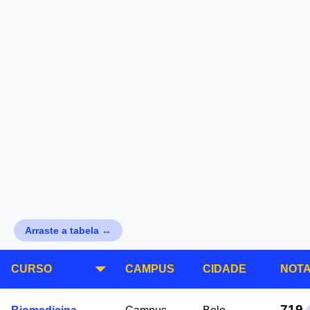
Arraste a tabela ↔
CURSO
CAMPUS
CIDADE
NOTA
719