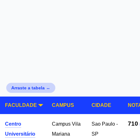
Arraste a tabela ↔
FACULDADE
CAMPUS
CIDADE
NOT
710
Centro
Campus Vila
Sao Paulo -
Universitário
Mariana
SP