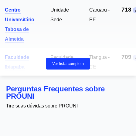
713
Centro
Unidade
Caruaru -
Universitário
Sede
PE
Tabosa de
Almeida
709
Faculdade
Faculdade
Tiangua -
Ver lista completa
Ibiapaba
Ibiapaba
CE
Perguntas Frequentes sobre
PROUNI
Tire suas dúvidas sobre PROUNI