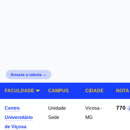
Arraste a tabela ↔
FACULDADE
CAMPUS
CIDADE
NOTA
770
Centro
Unidade
Vicosa -
Universitário
Sede
MG
de Viçosa