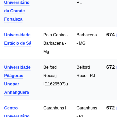
Universitário
PE
da Grande
Fortaleza
674
Universidade
Polo Centro -
Barbacena
Estácio de Sá
Barbacena -
- MG
Mg
672
Universidade
Belford
Belford
Pitágoras
Roxo/rj -
Roxo - RJ
Unopar
I(11629597)u
Anhanguera
672
Centro
Garanhuns I
Garanhuns
Universitário
- PE