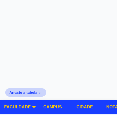
Arraste a tabela ↔
FACULDADE
CAMPUS
CIDADE
NOTA