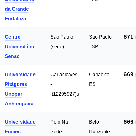
da Grande
Fortaleza
671
Centro
Sao Paulo
Sao Paulo
Universitário
(sede)
- SP
Senac
669
Universidade
Cariacica/es
Cariacica -
Pitágoras
-
ES
Unopar
I(12295927)u
Anhanguera
666
Universidade
Polo Na
Belo
Fumec
Sede
Horizonte -