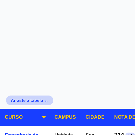
Arraste a tabela ↔
CURSO
CAMPUS
CIDADE
NOTA D
714