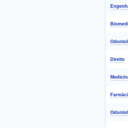
Engenha
Biomedi
Odontol
Direito
Medicin
Farmáci
Odontol