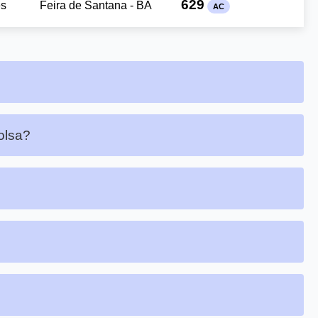
629
es
Feira de Santana - BA
AC
olsa?