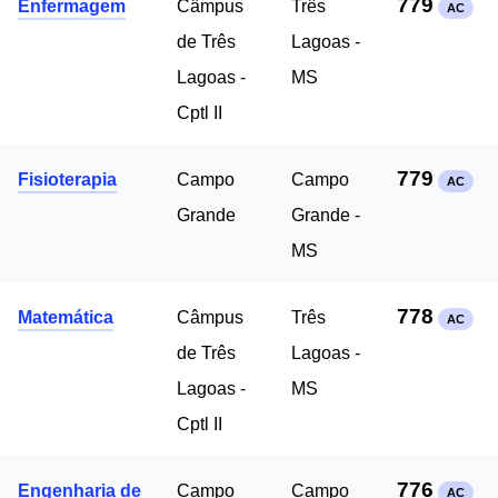
779
Enfermagem
Câmpus
Três
AC
de Três
Lagoas -
Lagoas -
MS
Cptl II
779
Fisioterapia
Campo
Campo
AC
Grande
Grande -
MS
778
Matemática
Câmpus
Três
AC
de Três
Lagoas -
Lagoas -
MS
Cptl II
776
Engenharia de
Campo
Campo
AC