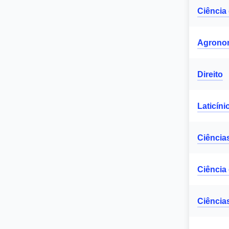
Ciência
Agrono
Direito
Laticíni
Ciência
Ciência
Ciência