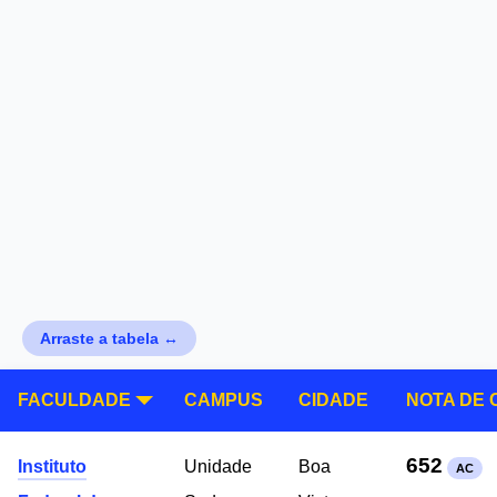
Arraste a tabela ↔
FACULDADE
CAMPUS
CIDADE
NOTA DE 
652
Instituto
Unidade
Boa
AC