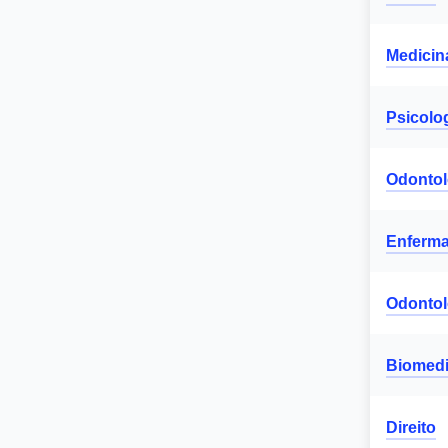
Medicin
Psicolo
Odontol
Enferm
Odontol
Biomedi
Direito