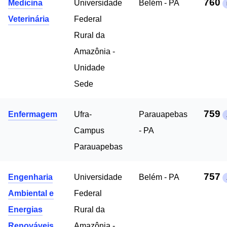
760
Medicina
Universidade
Belém - PA
Veterinária
Federal
Rural da
Amazônia -
Unidade
Sede
759
Enfermagem
Ufra-
Parauapebas
Campus
- PA
Parauapebas
757
Engenharia
Universidade
Belém - PA
Ambiental e
Federal
Energias
Rural da
Renováveis
Amazônia -