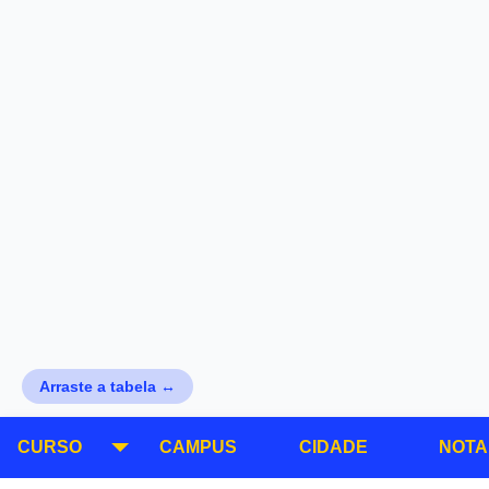
Arraste a tabela ↔
CURSO
CAMPUS
CIDADE
NOTA