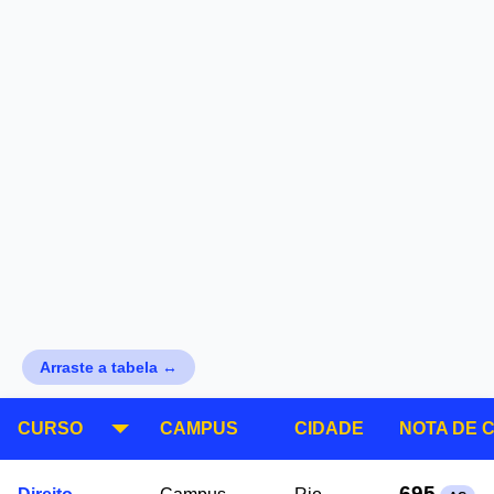
Arraste a tabela ↔
CURSO
CAMPUS
CIDADE
NOTA DE 
695