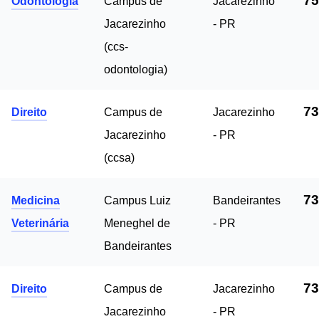
75
Odontologia
Campus de
Jacarezinho
Jacarezinho
- PR
(ccs-
odontologia)
73
Direito
Campus de
Jacarezinho
Jacarezinho
- PR
(ccsa)
73
Medicina
Campus Luiz
Bandeirantes
Veterinária
Meneghel de
- PR
Bandeirantes
73
Direito
Campus de
Jacarezinho
Jacarezinho
- PR