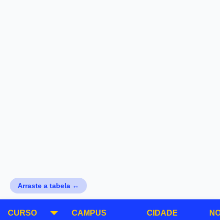
Arraste a tabela ↔
CURSO
CAMPUS
CIDADE
NO