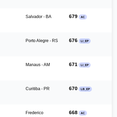
679
Salvador - BA
AC
676
Porto Alegre - RS
LI_EP
671
Manaus - AM
LI_EP
670
Curitiba - PR
LB_EP
668
Frederico
AC