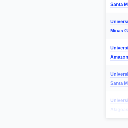
Santa M
Univers
Minas G
Univers
Amazon
Univers
Santa M
Univers
Alagoa