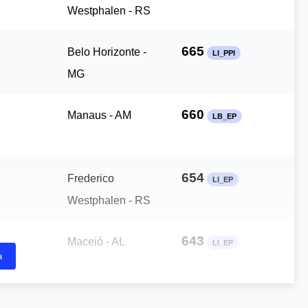
Westphalen - RS
665
Belo Horizonte -
LI_PPI
MG
660
Manaus - AM
LB_EP
654
Frederico
LI_EP
Westphalen - RS
643
Maceió - AL
LI_EP
a