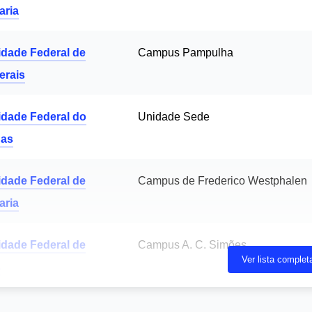
aria
idade Federal de
Campus Pampulha
erais
idade Federal do
Unidade Sede
as
idade Federal de
Campus de Frederico Westphalen
aria
idade Federal de
Campus A. C. Simões
Ver lista complet
s