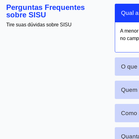
Perguntas Frequentes
Qual a
sobre SISU
Tire suas dúvidas sobre SISU
A meno
no camp
O que
Quem p
Como s
Quanta