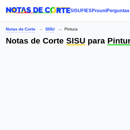
SISU
FIES
Prouni
Perguntas
Notas de Corte
SISU
Pintura
Notas de Corte
SISU
para
Pintu