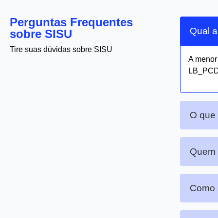
Perguntas Frequentes
Qual a
sobre SISU
Tire suas dúvidas sobre SISU
A meno
LB_PCD 
O que
Quem p
Como s