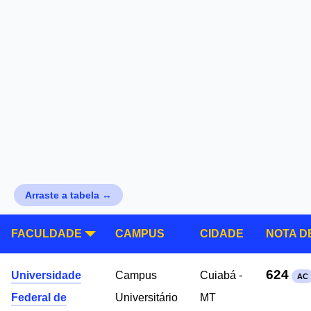
Arraste a tabela ↔
FACULDADE
CAMPUS
CIDADE
NOTA D
624
Universidade
Campus
Cuiabá -
AC
Federal de
Universitário
MT