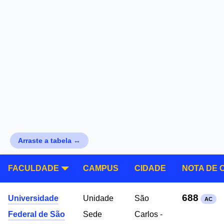
Arraste a tabela ↔
FACULDADE
CAMPUS
CIDADE
NOTA DE 
688
Universidade
Unidade
São
AC
Federal de São
Sede
Carlos -