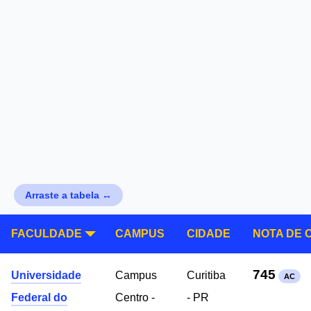
Arraste a tabela ↔
FACULDADE
CAMPUS
CIDADE
NOTA DE 
745
Universidade
Campus
Curitiba
AC
Federal do
Centro -
- PR