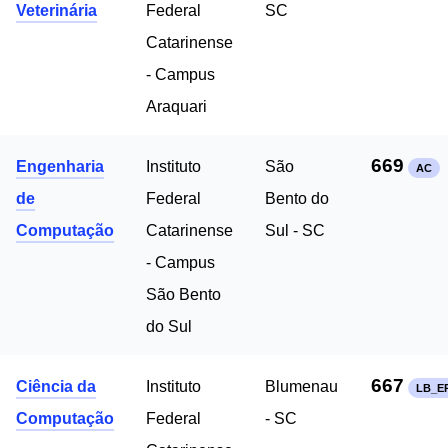
Veterinária
Federal
SC
Catarinense
- Campus
Araquari
669
Engenharia
Instituto
São
AC
de
Federal
Bento do
Computação
Catarinense
Sul - SC
- Campus
São Bento
do Sul
667
Ciência da
Instituto
Blumenau
LB_E
Computação
Federal
- SC