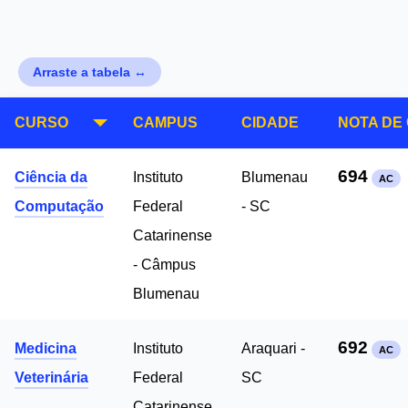
Arraste a tabela ↔
CURSO
CAMPUS
CIDADE
NOTA DE
694
Ciência da
Instituto
Blumenau
AC
Computação
Federal
- SC
Catarinense
- Câmpus
Blumenau
692
Medicina
Instituto
Araquari -
AC
Veterinária
Federal
SC
Catarinense