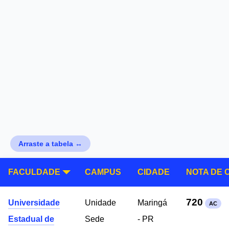
Arraste a tabela ↔
FACULDADE
CAMPUS
CIDADE
NOTA DE 
720
Universidade
Unidade
Maringá
AC
Estadual de
Sede
- PR