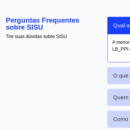
Perguntas Frequentes
Qual a
sobre SISU
Tire suas dúvidas sobre SISU
A meno
LB_PPI 
O que
Quem p
Como s