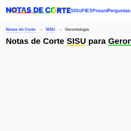
SISU
FIES
Prouni
Perguntas
Notas de Corte
SISU
Gerontologia
Notas de Corte
SISU
para
Geron