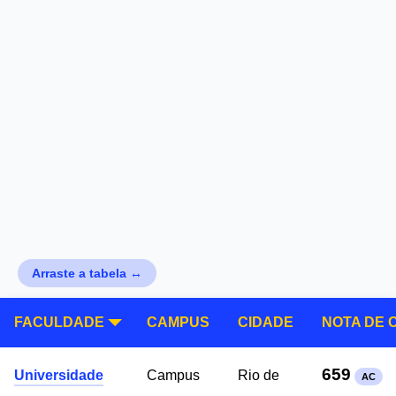
Arraste a tabela ↔
FACULDADE
CAMPUS
CIDADE
NOTA DE 
659
Universidade
Campus
Rio de
AC