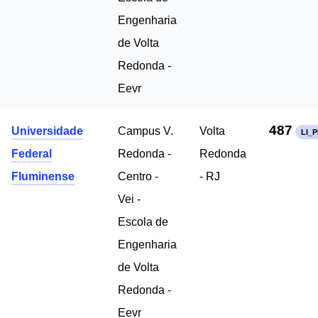
Engenharia
de Volta
Redonda -
Eevr
487
Universidade
Campus V.
Volta
LI_P
Federal
Redonda -
Redonda
Fluminense
Centro -
- RJ
Vei -
Escola de
Engenharia
de Volta
Redonda -
Eevr