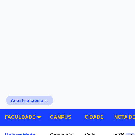
Arraste a tabela ↔
FACULDADE
CAMPUS
CIDADE
NOTA D
578