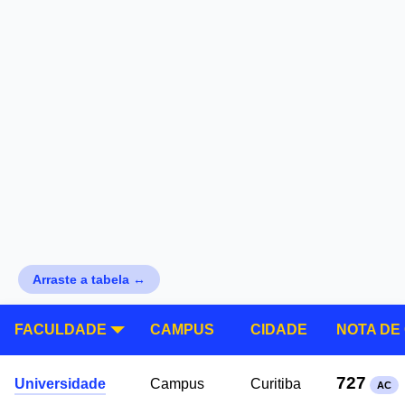
Arraste a tabela ↔
FACULDADE
CAMPUS
CIDADE
NOTA DE
727
Universidade
Campus
Curitiba
AC