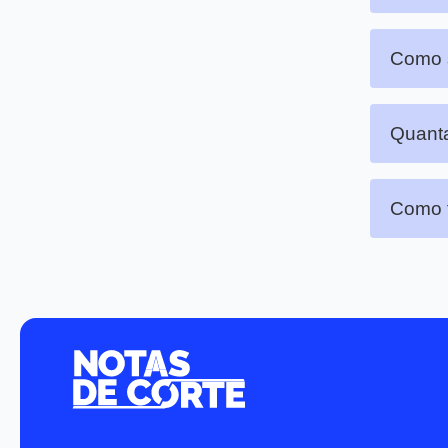
Como s
Quanta
Como f