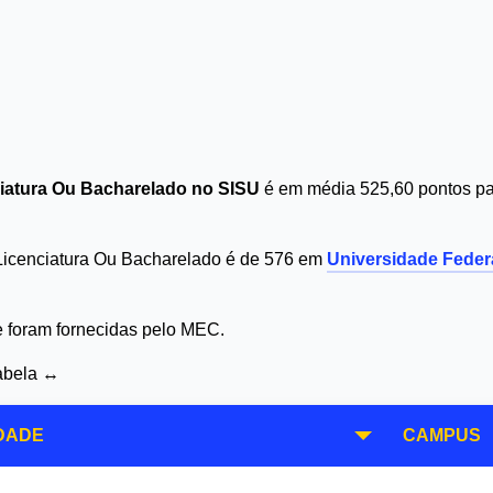
nciatura Ou Bacharelado no SISU
é em média 525,60 pontos par
- Licenciatura Ou Bacharelado é de 576 em
Universidade Federa
 e foram fornecidas pelo MEC.
tabela ↔
DADE
CAMPUS