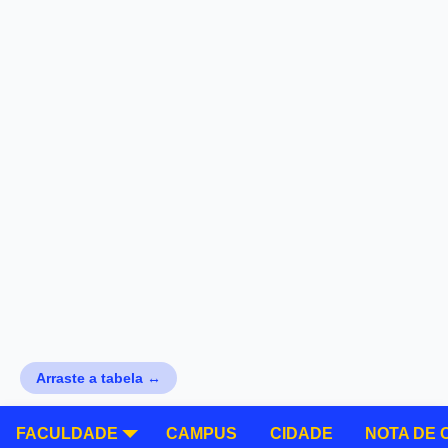
Arraste a tabela ↔
FACULDADE
CAMPUS
CIDADE
NOTA DE 