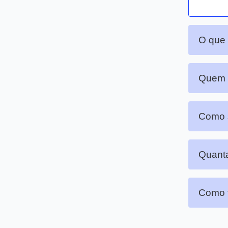
O que
Quem p
Como s
Quanta
Como f