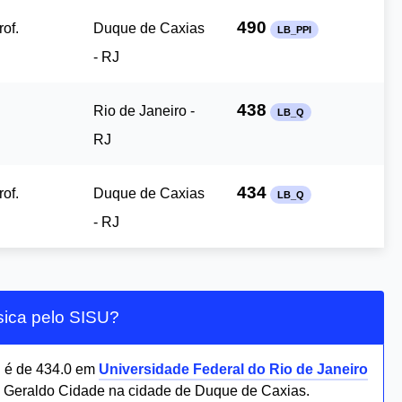
490
of.
Duque de Caxias
LB_PPI
- RJ
438
Rio de Janeiro -
LB_Q
RJ
434
of.
Duque de Caxias
LB_Q
- RJ
ísica pelo SISU?
U
é de 434.0 em
Universidade Federal do Rio de Janeiro
Geraldo Cidade na cidade de Duque de Caxias.