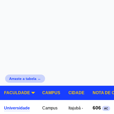
Arraste a tabela ↔
FACULDADE
CAMPUS
CIDADE
NOTA DE 
606
Universidade
Campus
Itajubá -
AC