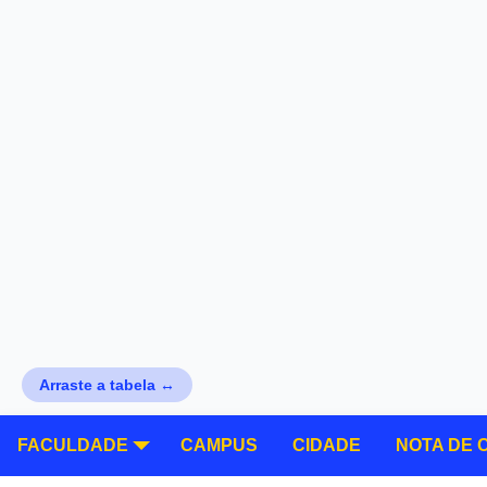
Arraste a tabela ↔
FACULDADE
CAMPUS
CIDADE
NOTA DE 