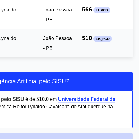
566
Lynaldo
João Pessoa
LI_PCD
- PB
510
Lynaldo
João Pessoa
LB_PCD
- PB
ência Artificial pelo SISU?
l pelo SISU
é de 510.0 em
Universidade Federal da
ica Reitor Lynaldo Cavalcanti de Albuquerque na