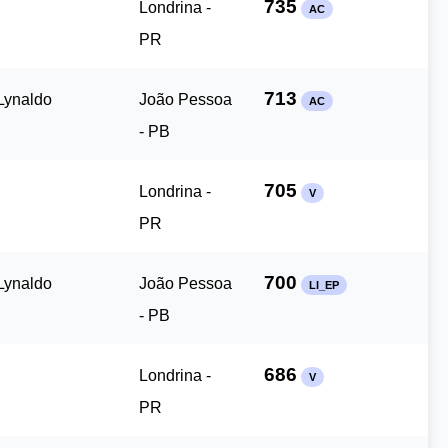
735
Londrina -
AC
PR
713
Lynaldo
João Pessoa
AC
- PB
705
Londrina -
V
PR
700
Lynaldo
João Pessoa
LI_EP
- PB
686
Londrina -
V
PR