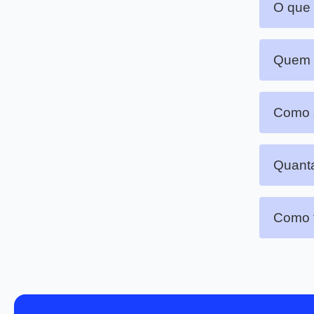
O que
Quem p
Como s
Quanta
Como f