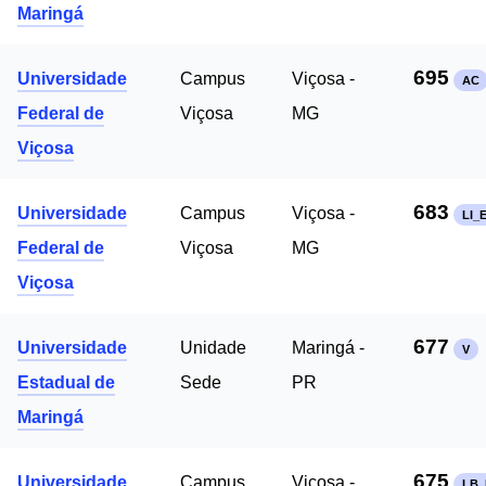
Maringá
695
Universidade
Campus
Viçosa -
AC
Federal de
Viçosa
MG
Viçosa
683
Universidade
Campus
Viçosa -
LI_
Federal de
Viçosa
MG
Viçosa
677
Universidade
Unidade
Maringá -
V
Estadual de
Sede
PR
Maringá
675
Universidade
Campus
Viçosa -
LB_