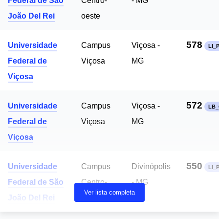
Federal de São
Centro-
- MG
João Del Rei
oeste
578
Universidade
Campus
Viçosa -
LI_
Federal de
Viçosa
MG
Viçosa
572
Universidade
Campus
Viçosa -
LB
Federal de
Viçosa
MG
Viçosa
550
Universidade
Campus
Divinópolis
LI_P
Federal de São
Centro-
- MG
Ver lista completa
João Del Rei
oeste