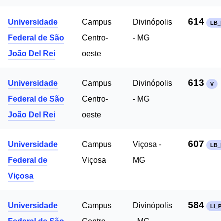
614
Universidade
Campus
Divinópolis
LB_
Federal de São
Centro-
- MG
João Del Rei
oeste
613
Universidade
Campus
Divinópolis
V
Federal de São
Centro-
- MG
João Del Rei
oeste
607
Universidade
Campus
Viçosa -
LB_
Federal de
Viçosa
MG
Viçosa
584
Universidade
Campus
Divinópolis
LI_