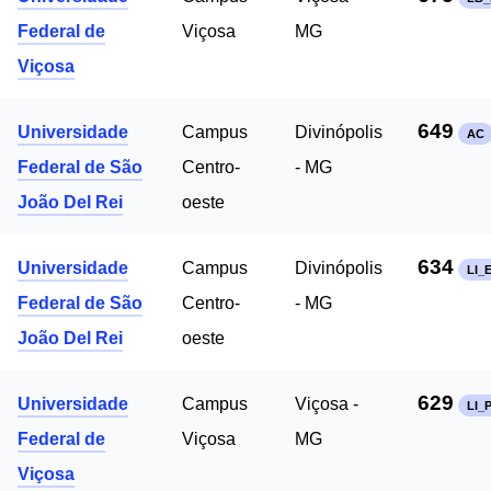
Federal de
Viçosa
MG
Viçosa
649
Universidade
Campus
Divinópolis
AC
Federal de São
Centro-
- MG
João Del Rei
oeste
634
Universidade
Campus
Divinópolis
LI_
Federal de São
Centro-
- MG
João Del Rei
oeste
629
Universidade
Campus
Viçosa -
LI_P
Federal de
Viçosa
MG
Viçosa