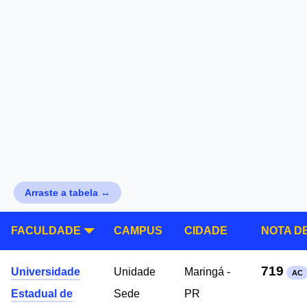
Arraste a tabela ↔
FACULDADE
CAMPUS
CIDADE
NOTA D
719
Universidade
Unidade
Maringá -
AC
Estadual de
Sede
PR