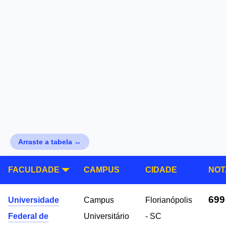
Arraste a tabela ↔
FACULDADE
CAMPUS
CIDADE
NOT
699
Universidade
Campus
Florianópolis
Federal de
Universitário
- SC