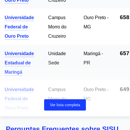
Ouro Preto
Cruzeiro
658
Universidade
Campus
Ouro Preto -
Federal de
Morro do
MG
Ouro Preto
Cruzeiro
657
Universidade
Unidade
Maringá -
Estadual de
Sede
PR
Maringá
649
Universidade
Campus
Ouro Preto -
Federal de
Morro do
MG
Ver lista completa
Ouro Preto
Cruzeiro
Perguntas Frequentes sobre SISU