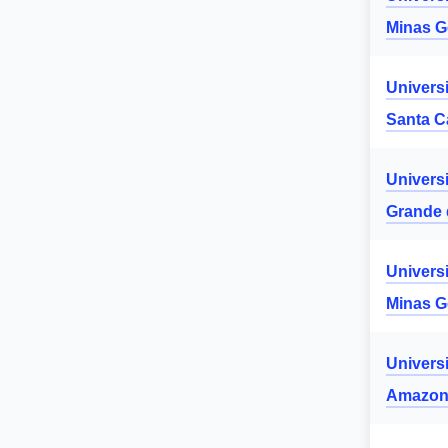
Minas G
Univers
Santa C
Univers
Grande 
Univers
Minas G
Univers
Amazon