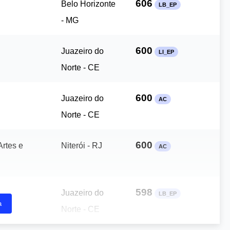
606
Belo Horizonte
LB_EP
- MG
600
Juazeiro do
LI_EP
Norte - CE
600
Juazeiro do
AC
Norte - CE
600
Artes e
Niterói - RJ
AC
598
Juazeiro do
LB_EP
a
Norte - CE