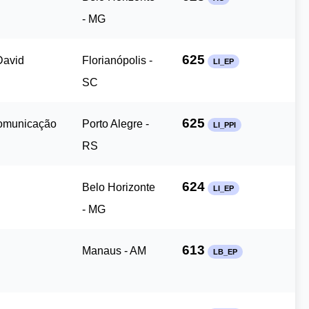
- MG
625
David
Florianópolis -
LI_EP
SC
625
Comunicação
Porto Alegre -
LI_PPI
RS
624
Belo Horizonte
LI_EP
- MG
613
Manaus - AM
LB_EP