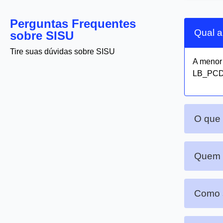
Perguntas Frequentes
Qual a
sobre SISU
Tire suas dúvidas sobre SISU
A meno
LB_PCD 
O que
Quem p
Como s