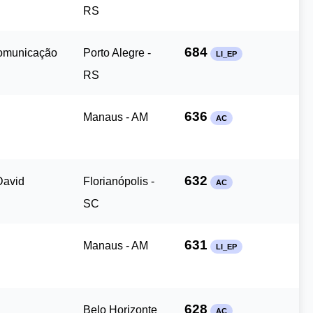
RS
684
Comunicação
Porto Alegre -
LI_EP
RS
636
Manaus - AM
AC
632
David
Florianópolis -
AC
SC
631
Manaus - AM
LI_EP
628
Belo Horizonte
AC