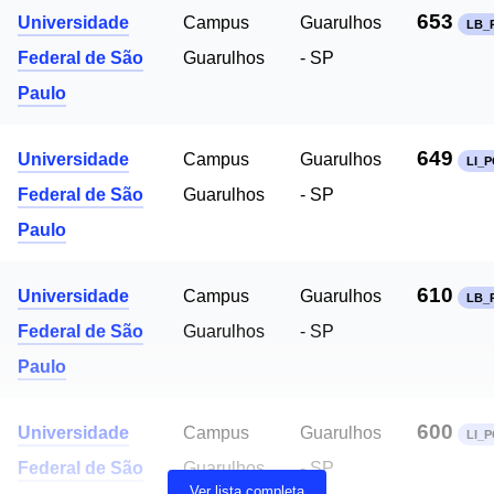
653
Universidade
Campus
Guarulhos
LB_
Federal de São
Guarulhos
- SP
Paulo
649
Universidade
Campus
Guarulhos
LI_
Federal de São
Guarulhos
- SP
Paulo
610
Universidade
Campus
Guarulhos
LB_
Federal de São
Guarulhos
- SP
Paulo
600
Universidade
Campus
Guarulhos
LI_
Federal de São
Guarulhos
- SP
Ver lista completa