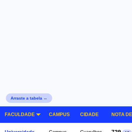
Arraste a tabela ↔
FACULDADE
CAMPUS
CIDADE
NOTA D
729