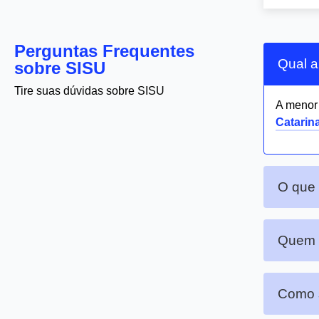
Perguntas Frequentes
Qual a
sobre SISU
Tire suas dúvidas sobre SISU
A meno
Catarin
O que
Quem p
Como s