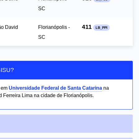
SC
411
ão David
Florianópolis -
LB_PPI
SC
 SISU?
0 em
Universidade Federal de Santa Catarina
na
Ferreira Lima na cidade de Florianópolis.