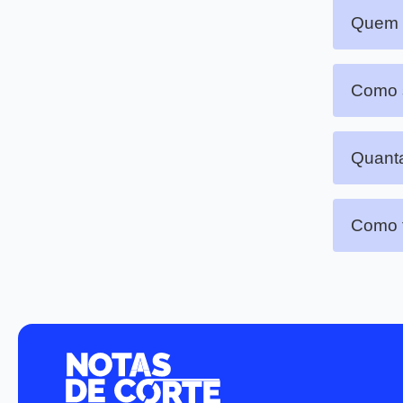
Quem p
Como s
Quanta
Como f