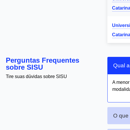
Catarin
Univers
Catarin
Perguntas Frequentes
Qual a
sobre SISU
Tire suas dúvidas sobre SISU
A meno
modalida
O que