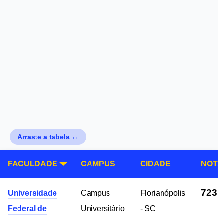
Arraste a tabela ↔
FACULDADE
CAMPUS
CIDADE
NOT
723
Universidade
Campus
Florianópolis
Federal de
Universitário
- SC