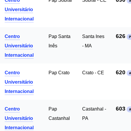
Centro
Pap Sobral
Sobral - CE
Universitário
Internacional
626
Centro
Pap Santa
Santa Ines
P
Universitário
Inês
- MA
Internacional
620
Centro
Pap Crato
Crato - CE
Universitário
Internacional
603
Centro
Pap
Castanhal -
Universitário
Castanhal
PA
Internacional