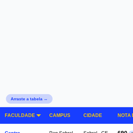
Arraste a tabela ↔
FACULDADE
CAMPUS
CIDADE
NOTA 
690