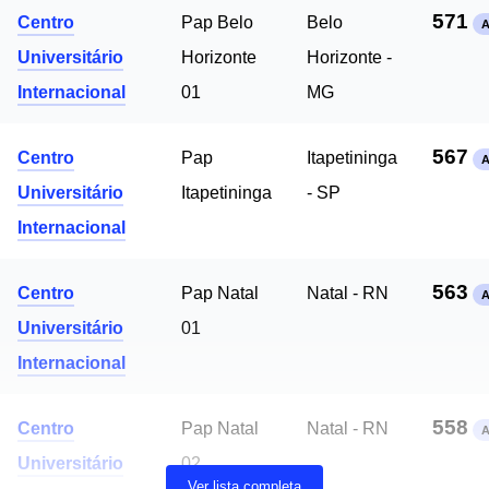
571
Centro
Pap Belo
Belo
Universitário
Horizonte
Horizonte -
Internacional
01
MG
567
Centro
Pap
Itapetininga
Universitário
Itapetininga
- SP
Internacional
563
Centro
Pap Natal
Natal - RN
Universitário
01
Internacional
558
Centro
Pap Natal
Natal - RN
Universitário
02
Ver lista completa