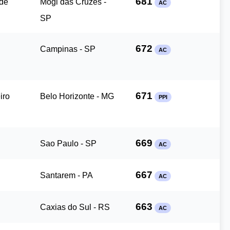
681
de
Mogi das Cruzes -
AC
SP
672
Campinas - SP
AC
671
iro
Belo Horizonte - MG
PPI
669
Sao Paulo - SP
AC
667
Santarem - PA
AC
663
Caxias do Sul - RS
AC