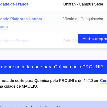
idade de Franca
Unifran - Campus Sede
idade Pitágoras Unopar
Vitoria da Conquista/ba
uera
Ver lista complet
idade de Franca
Polo São Carlos
 menor nota de corte para Química pelo PROUNI?
r
nota de corte para Química pelo PROUNI
é de 452.0 em
Cen
na cidade de MACEIO.