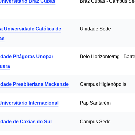
Universitário Braz Cubas
Braz Cubas - Campus Se
ia Universidade Católica de
Unidade Sede
as
idade Pitágoras Unopar
Belo Horizonte/mg - Barre
uera
idade Presbiteriana Mackenzie
Campus Higienópolis
niversitário Internacional
Pap Santarém
idade de Caxias do Sul
Campus Sede