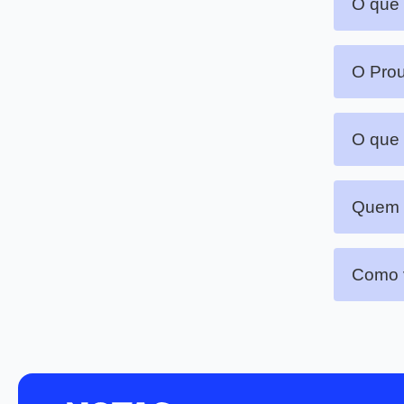
O que 
O Prou
O que 
Quem p
Como v