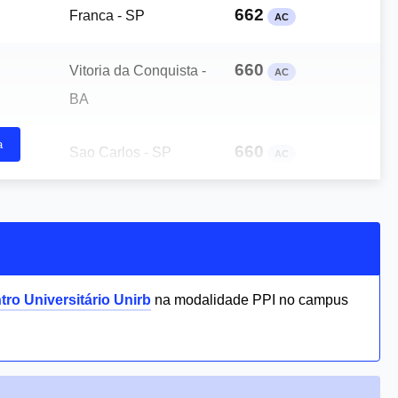
662
Franca - SP
AC
660
Vitoria da Conquista -
AC
BA
a
660
Sao Carlos - SP
AC
tro Universitário Unirb
na modalidade PPI no campus