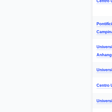
Centro 
Pontifíc
Campin
Univers
Anhang
Univers
Centro U
Univers