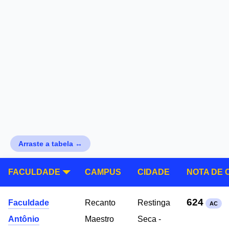
Arraste a tabela ↔
FACULDADE
CAMPUS
CIDADE
NOTA DE 
624
Faculdade
Recanto
Restinga
AC
Antônio
Maestro
Seca -