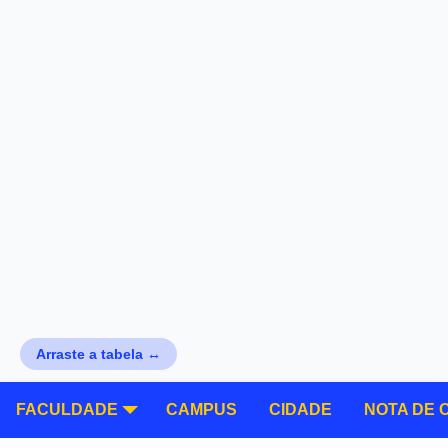
Arraste a tabela ↔
FACULDADE
CAMPUS
CIDADE
NOTA DE 