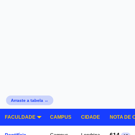
Arraste a tabela ↔
FACULDADE
CAMPUS
CIDADE
NOTA DE 
614