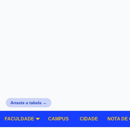
Arraste a tabela ↔
FACULDADE
CAMPUS
CIDADE
NOTA DE