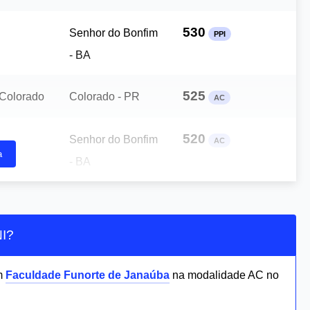
530
Senhor do Bonfim
PPI
- BA
525
 Colorado
Colorado - PR
AC
520
Senhor do Bonfim
AC
a
- BA
NI?
m
Faculdade Funorte de Janaúba
na modalidade AC no