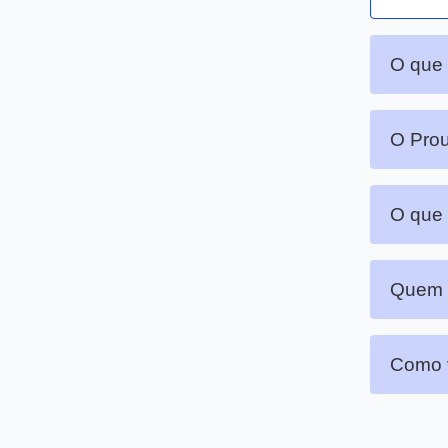
O que 
O Prou
O que 
Quem p
Como v