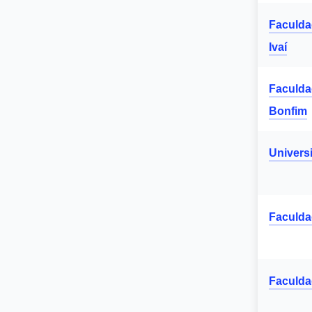
Faculda
Ivaí
Faculda
Bonfim
Univers
Faculda
Faculda