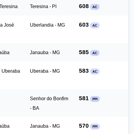
608
 Teresina
Teresina - PI
AC
603
ua José
Uberlandia - MG
AC
585
naúba
Janauba - MG
AC
583
e Uberaba
Uberaba - MG
AC
581
Senhor do Bonfim
PPI
- BA
570
naúba
Janauba - MG
PPI