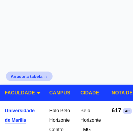
Arraste a tabela ↔
FACULDADE
CAMPUS
CIDADE
NOTA DE
617
Universidade
Polo Belo
Belo
AC
de Marília
Horizonte
Horizonte
Centro
- MG