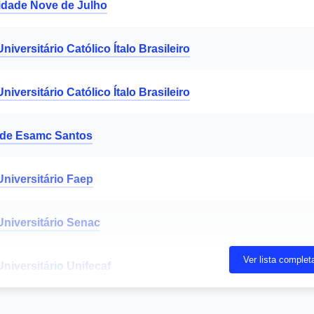
idade Nove de Julho
niversitário Católico Ítalo Brasileiro
niversitário Católico Ítalo Brasileiro
de Esamc Santos
Universitário Faep
Universitário Senac
Ver lista complet
niversitário Unifecaf