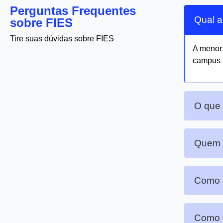
Perguntas Frequentes
Qual a
sobre FIES
Tire suas dúvidas sobre FIES
A meno
campus n
O que 
Quem p
Como s
Como f