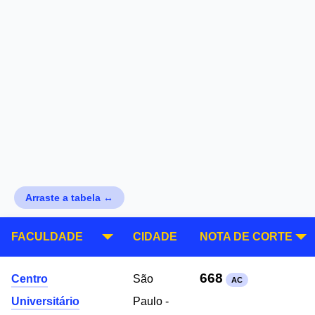
Arraste a tabela ↔
FACULDADE
CIDADE
NOTA DE CORTE
668
Centro
São
AC
Universitário
Paulo -